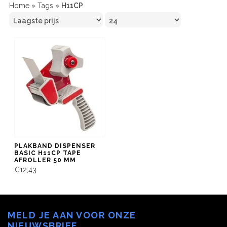
Home
»
Tags
»
H11CP
PLAKBAND DISPENSER
BASIC H11CP TAPE
AFROLLER 50 MM
€12,43
MELD JE AAN VOOR ONZE
NIEUWSBRIEF