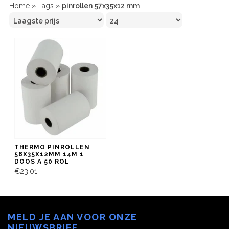
Home
»
Tags
»
pinrollen 57x35x12 mm
THERMO PINROLLEN
58X35X12MM 14M 1
DOOS A 50 ROL
€23,01
MELD JE AAN VOOR ONZE
NIEUWSBRIEF