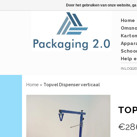
Door het gebruiken van onze website, ga
Home
Omsno
Karto
Appar
Schoo
Help e
INLOGG
Home
»
Topvel Dispenser verticaal
TOP
€
28