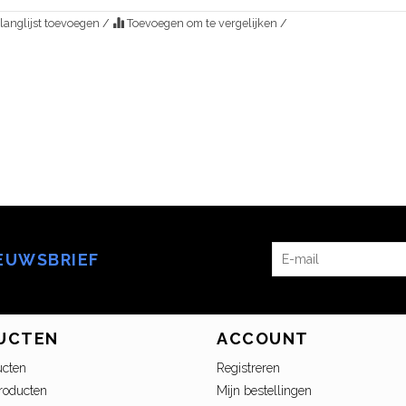
langlijst toevoegen
/
Toevoegen om te vergelijken
/
IEUWSBRIEF
UCTEN
ACCOUNT
ucten
Registreren
roducten
Mijn bestellingen