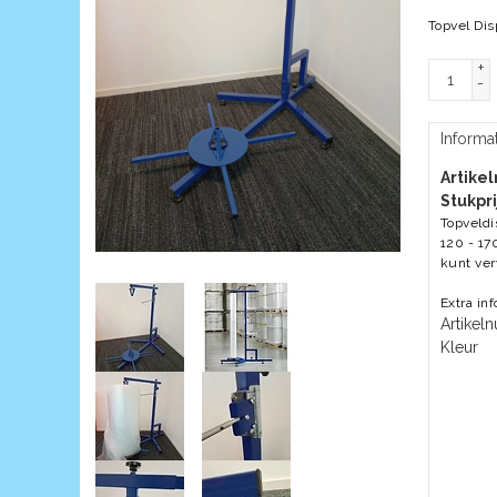
Topvel Dis
+
-
Informa
Artike
Stukpri
Topveldi
120 - 17
kunt ver
Extra in
Artike
Kleur