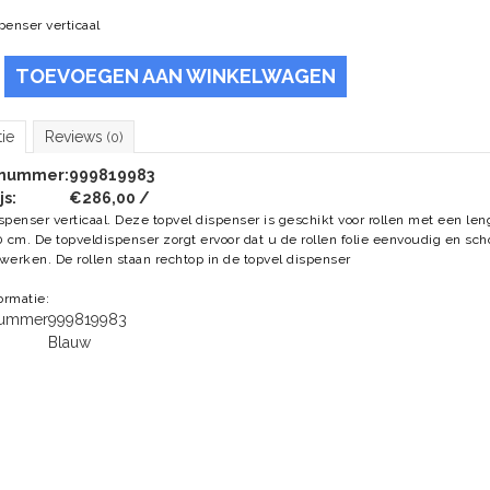
penser verticaal
TOEVOEGEN AAN WINKELWAGEN
tie
Reviews
(0)
lnummer:
999819983
js:
€286,00 /
spenser verticaal. Deze topvel dispenser is geschikt voor rollen met een len
0 cm. De topveldispenser zorgt ervoor dat u de rollen folie eenvoudig en sc
werken. De rollen staan rechtop in de topvel dispenser
formatie:
lnummer
999819983
Blauw