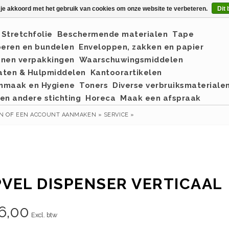
 je akkoord met het gebruik van cookies om onze website te verbeteren.
Dit 
Stretchfolie
Beschermende materialen
Tape
eren en bundelen
Enveloppen, zakken en papier
nnen verpakkingen
Waarschuwingsmiddelen
aten & Hulpmiddelen
Kantoorartikelen
nmaak en Hygiene
Toners
Diverse verbruiksmateriale
en andere stichting
Horeca
Maak een afspraak
EN
OF
EEN ACCOUNT AANMAKEN »
SERVICE »
VEL DISPENSER VERTICAAL
6,00
Excl. btw