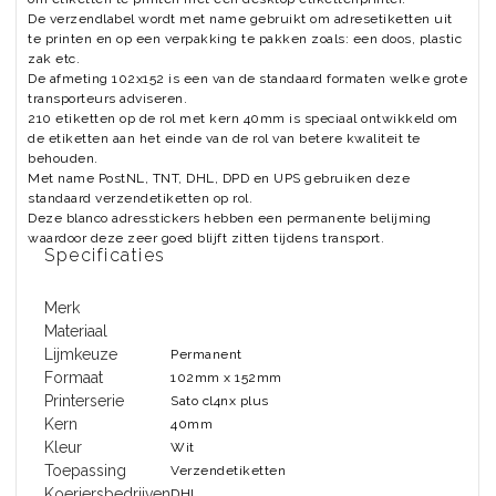
De verzendlabel wordt met name gebruikt om adresetiketten uit
te printen en op een verpakking te pakken zoals: een doos, plastic
zak etc.
De afmeting 102x152 is een van de standaard formaten welke grote
transporteurs adviseren.
210 etiketten op de rol met kern 40mm is speciaal ontwikkeld om
de etiketten aan het einde van de rol van betere kwaliteit te
behouden.
Met name PostNL, TNT, DHL, DPD en UPS gebruiken deze
standaard verzendetiketten op rol.
Deze blanco adresstickers hebben een permanente belijming
waardoor deze zeer goed blijft zitten tijdens transport.
Specificaties
Merk
Materiaal
Lijmkeuze
Permanent
Formaat
102mm x 152mm
Printerserie
Sato cl4nx plus
Kern
40mm
Kleur
Wit
Toepassing
Verzendetiketten
Koeriersbedrijven
DHL