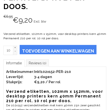
DOOS.
€
6,95
€
9,20
Excl. btw
Verzend etiketten, 102mm x 152mm, voor desktop printers kern 40mm
Permanent 210 per rol. 10 rol per doos.
+
TOEVOEGEN AAN WINKELWAGEN
-
Informatie
Reviews
(0)
Artikelnummer:
Inkt102x152-PER-210
Levertijd:
3-4 dagen
Stukprijs:
€9,20 / Per rol
Verzend etiketten, 102mm x 152mm, voor
desktop printers kern 40mm Permanent
210 per rol. 10 rol per doos.
De 102x152 verzendetiketten met kern 40mm zijn zeer geschikt
om etiketten te printen met een desktop etikettenprinter.