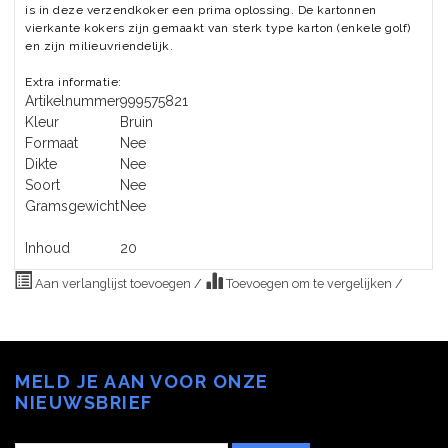
is in deze verzendkoker een prima oplossing. De kartonnen
vierkante kokers zijn gemaakt van sterk type karton (enkele golf)
en zijn milieuvriendelijk.
Extra informatie:
Artikelnummer
999575821
Kleur
Bruin
Formaat
Nee
Dikte
Nee
Soort
Nee
Gramsgewicht
Nee
Inhoud
20
Aan verlanglijst toevoegen
/
Toevoegen om te vergelijken
/
MELD JE AAN VOOR ONZE
NIEUWSBRIEF