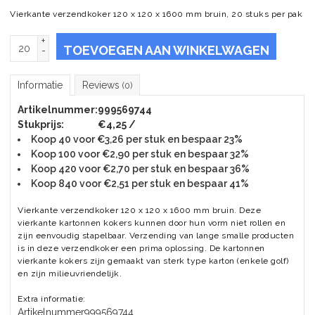
Vierkante verzendkoker 120 x 120 x 1600 mm bruin, 20 stuks per pak
+
TOEVOEGEN AAN WINKELWAGEN
-
Informatie
Reviews
(0)
Artikelnummer:
999569744
Stukprijs:
€4,25 /
Koop 40 voor €3,26 per stuk en bespaar 23%
Koop 100 voor €2,90 per stuk en bespaar 32%
Koop 420 voor €2,70 per stuk en bespaar 36%
Koop 840 voor €2,51 per stuk en bespaar 41%
Vierkante verzendkoker 120 x 120 x 1600 mm bruin. Deze
vierkante kartonnen kokers kunnen door hun vorm niet rollen en
zijn eenvoudig stapelbaar. Verzending van lange smalle producten
is in deze verzendkoker een prima oplossing. De kartonnen
vierkante kokers zijn gemaakt van sterk type karton (enkele golf)
en zijn milieuvriendelijk.
Extra informatie:
Artikelnummer
999569744