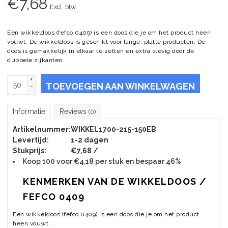
€
7,68
Excl. btw
Een wikkeldoos (fefco 0409) is een doos die je om het product heen
vouwt. De wikkeldoos is geschikt voor lange, platte producten. De
doos is gemakkelijk in elkaar te zetten en extra stevig door de
dubbele zijkanten.
+
TOEVOEGEN AAN WINKELWAGEN
-
Informatie
Reviews
(0)
Artikelnummer:
WIKKEL1700-215-150EB
Levertijd:
1-2 dagen
Stukprijs:
€7,68 /
Koop 100 voor €4,18 per stuk en bespaar 46%
KENMERKEN VAN DE WIKKELDOOS /
FEFCO 0409
Een wikkeldoos (fefco 0409) is een doos die je om het product
heen vouwt.