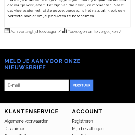
cadeautje voor jezelf. Dat zijn van die heerlijke momenten. Naast
dat vloeipapier het juiste gevoel oproept, is het natuurlijk ook een
perfecte manier om je producten te beschermen.
Aan verlanglijst toevoegen
/
Toevoegen om te vergelijken
/
MELD JE AAN VOOR ONZE
NIEUWSBRIEF
VERSTUUR
KLANTENSERVICE
ACCOUNT
Algemene voorwaarden
Registreren
Disclaimer
Mijn bestellingen