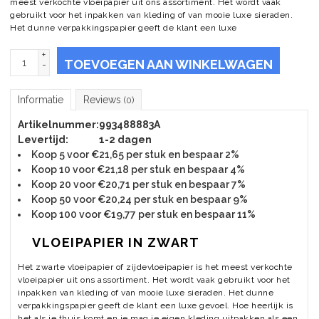
meest verkochte vloeipapier uit ons assortiment. Het wordt vaak
gebruikt voor het inpakken van kleding of van mooie luxe sieraden.
Het dunne verpakkingspapier geeft de klant een luxe
+
TOEVOEGEN AAN WINKELWAGEN
-
Informatie
Reviews
(0)
Artikelnummer:
993488883A
Levertijd:
1-2 dagen
Koop 5 voor €21,65 per stuk en bespaar 2%
Koop 10 voor €21,18 per stuk en bespaar 4%
Koop 20 voor €20,71 per stuk en bespaar 7%
Koop 50 voor €20,24 per stuk en bespaar 9%
Koop 100 voor €19,77 per stuk en bespaar 11%
VLOEIPAPIER IN ZWART
Het zwarte vloeipapier of zijdevloeipapier is het meest verkochte
vloeipapier uit ons assortiment. Het wordt vaak gebruikt voor het
inpakken van kleding of van mooie luxe sieraden. Het dunne
verpakkingspapier geeft de klant een luxe gevoel. Hoe heerlijk is
het als je thuis komt en je mag je eigen kleding uitpakken als een