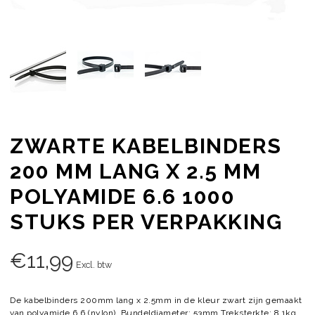
ZWARTE KABELBINDERS
200 MM LANG X 2.5 MM
POLYAMIDE 6.6 1000
STUKS PER VERPAKKING
€
11,99
Excl. btw
De kabelbinders 200mm lang x 2.5mm in de kleur zwart zijn gemaakt
van polyamide 6.6 (nylon). Bundeldiameter: 53mm Treksterkte: 8,1kg