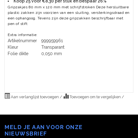
Koop 25 voor €8,30 per stuk en bespaar 26%
Gripzakjes 80 mm x 120 mm met schrijfstroken Deze hersluitbare
plastic zakken zijn voorzien van een sluiting, versterkingsdraad en
een ophangoog. Tevens zijn deze gripzakken beschrijfbaar met
pen of stift
Extra informatie:
Artikelnummer
999959961
Kleur
Transparant
Folie dikte
0,050 mm
Aan verlanglijst toevoegen
/
Toevoegen om te vergelijken
/
MELD JE AAN VOOR ONZE
NIEUWSBRIEF