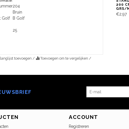
formatie:
STAND
200 C
lnummer
204
GRS/
Bruin
€2,97
t Golf
B Golf
25
langlijst toevoegen
/
Toevoegen om te vergelijken
/
IEUWSBRIEF
UCTEN
ACCOUNT
ucten
Registreren