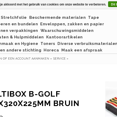
 je akkoord met het gebruik van cookies om onze website te verbeteren.
Dit 
Stretchfolie
Beschermende materialen
Tape
eren en bundelen
Enveloppen, zakken en papier
nnen verpakkingen
Waarschuwingsmiddelen
aten & Hulpmiddelen
Kantoorartikelen
nmaak en Hygiene
Toners
Diverse verbruiksmateriale
en andere stichting
Horeca
Maak een afspraak
EN
OF
EEN ACCOUNT AANMAKEN »
SERVICE »
TIBOX B-GOLF
X320X225MM BRUIN