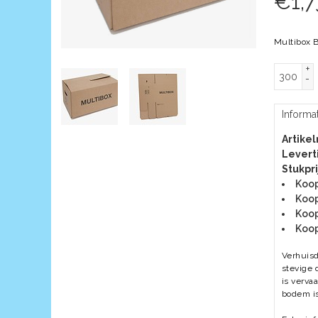
€
1,7
Multibox 
+
-
Informa
Artike
Leverti
Stukpri
Koop
Koop
Koop
Koop
Verhuis
stevige 
is verva
bodem is