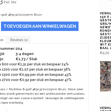
3
Excl. btw
VERH
B-golf 485x320x225mm Bruin
150 X
GESTR
GRS/
TOEVOEGEN AAN WINKELWAGEN
GEWE
ROND
GESTI
ZIJDES
tie
Reviews
(0)
KLEUR
WIT E
BAAL 
lnummer:
204
€4,20
jd:
3-4 dagen
js:
€1,73 / Stuk
 600 voor €1,31 per stuk en bespaar 24%
 1200 voor €1,07 per stuk en bespaar 38%
 1500 voor €0,99 per stuk en bespaar 43%
 2700 voor €0,92 per stuk en bespaar 47%
doos / Multibox B-golf 485x320x225mm Bruin. Deze zeer
doos wordt gekenmerkt als een professionele verhuisdoos,
ardigd van een zware kwaliteit. Vanwege de zelfdragende
 tape overbodig.
VERH