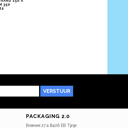
AARD 150 X
M 350
M2
VERSTUUR
PACKAGING 2.0
Breewei 27 a 8406 EB Tijnje