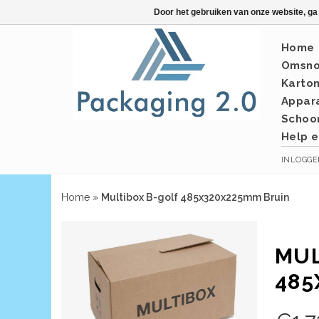
Door het gebruiken van onze website, ga
Home
Omsno
Karto
Appar
Schoo
Help e
INLOGG
Home
»
Multibox B-golf 485x320x225mm Bruin
MUL
485