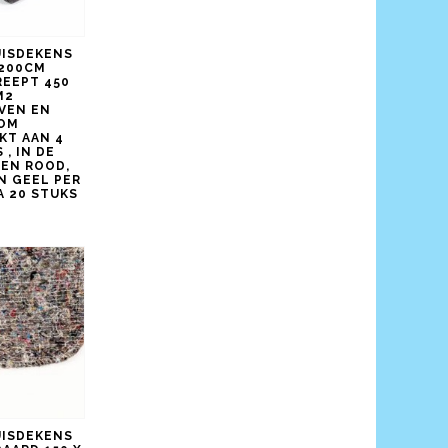
UISDEKENS
 200CM
EEPT 450
M2
VEN EN
OM
KT AAN 4
 , IN DE
EN ROOD,
N GEEL PER
A 20 STUKS
UISDEKENS